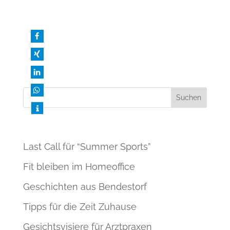
Retter “in der Not” wurde. Eine
herzerwärmende Geschichte über
nachbarschaftliche Hilfe, überwundenen
Ängste und flotte Tanzschritte …
Neueste Beiträge
Last Call für “Summer Sports”
Fit bleiben im Homeoffice
Geschichten aus Bendestorf
Tipps für die Zeit Zuhause
Gesichtsvisiere für Arztpraxen