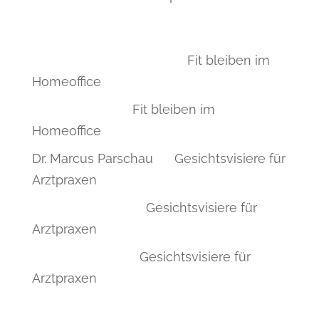
Neueste Kommentare
Vicky Wenk-Jacobsen
zu
Fit bleiben im
Homeoffice
Astrid Gruber
zu
Fit bleiben im
Homeoffice
Dr. Marcus Parschau
zu
Gesichtsvisiere für
Arztpraxen
Dr. Janina Behn
zu
Gesichtsvisiere für
Arztpraxen
Dr. Ilka Kniesel
zu
Gesichtsvisiere für
Arztpraxen
Archiv