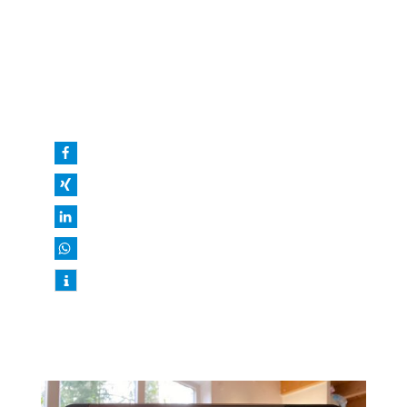
Das Arbeiten im Homeoffice beeinflusst
nicht nur unseren gesamten Workflow
sondern auch unseren Körper. So bewegt
man sich viel weniger, wenn man nur von
einem Raum in den nächsten gehen
muss um zur Arbeit zu gelangen. Das
macht sich auf Dauer bemerkbar mit
Rückenschmerzen und zunehmender
Unbeweglichkeit. Eine Yogalehrerin aus
Bendestorf weiß hier Rat und gibt Tipps
für mehr Beweglichkeit und
Wohlbefinden.