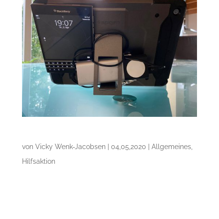
Geschichten aus Bendestorf
von
Vicky Wenk-Jacobsen
|
04,05,2020
|
Allgemeines
,
Hilfsaktion
Nur noch drei Tage bis zum Start von Let’s
dance und ausgerechnet jetzt streikt der
Fernseher! Wie ein beherzter Helfer zum