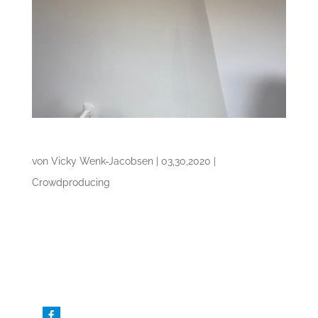
Gesichtsvisiere für Arztpraxen
von
Vicky Wenk-Jacobsen
|
03,30,2020
|
Crowdproducing
Selbst genähte Mundschutze helfen
Ärzten leider nicht. Viel wichtiger wären,
für Medizinisches Personal,
Gesichtsvisiere. Wir zeigen wie es geht
und bietet Arztpraxen im Umkreis Visiere